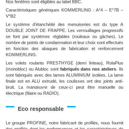
Nos fenêtres sont éligibles au label BBC.
Caractéristiques génériques KOMMERLING : A*4 – E*7B –
V*B2
Le système d’étanchéité des menuiseries est du type A
DOUBLE JOINT DE FRAPPE. Les verrouillages progressifs
se font par systèmes réglables (rouleaux ou gâches). Le
nombre de points de condamnation et leur choix sont effectués
en fonction des abaques de fabrication et renforcement
KOMMERLING.
Les volets roulants PRESTHYGE (demi linteau), RolaPlus
(monobloc) ou Alubloc sont
fabriqués dans nos ateliers
. Ils
sont fabriqués avec des lames ALUMINIUM isolées. La lame
finale est en ALU extrudé, les coulisses ont des joints anti-
bruit. La manœuvre de ceux-ci peut être manuelle ou
électrique (filaire ou RADIO).
Eco responsable
Le groupe PROFINE, notre fabricant de profilés, nous fournit
des profilés dont les performances et les caractéristiques de