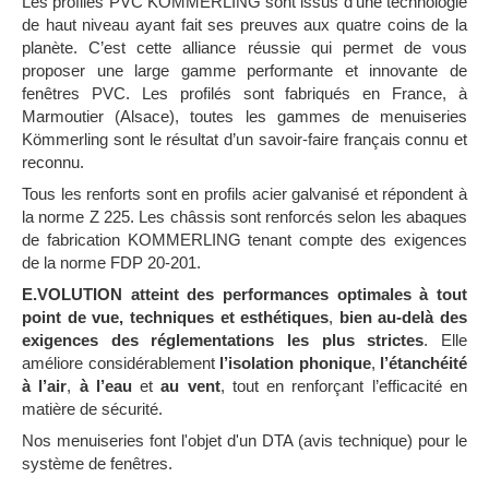
Les profilés PVC KOMMERLING sont issus d’une technologie
de haut niveau ayant fait ses preuves aux quatre coins de la
planète. C’est cette alliance réussie qui permet de vous
proposer une large gamme performante et innovante de
fenêtres PVC. Les profilés sont fabriqués en France, à
Marmoutier (Alsace), toutes les gammes de menuiseries
Kömmerling sont le résultat d’un savoir-faire français connu et
reconnu.
Tous les renforts sont en profils acier galvanisé et répondent à
la norme Z 225. Les châssis sont renforcés selon les abaques
de fabrication KOMMERLING tenant compte des exigences
de la norme FDP 20-201.
E.VOLUTION atteint des performances optimales à tout
point de vue, techniques et esthétiques
,
bien au-delà des
exigences des réglementations les plus strictes
. Elle
améliore considérablement
l’isolation phonique
,
l’étanchéité
à l’air
,
à l’eau
et
au vent
, tout en renforçant l’efficacité en
matière de sécurité.
Nos menuiseries font l'objet d'un DTA (avis technique) pour le
système de fenêtres.