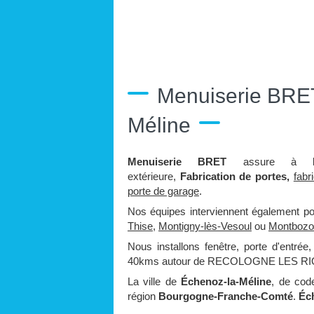
Menuiserie BRET
Méline
Menuiserie BRET
assure à
extérieure,
Fabrication de portes,
fabr
porte de garage
.
Nos équipes interviennent également p
Thise
,
Montigny-lès-Vesoul
ou
Montbozo
Nous installons fenêtre, porte d'entrée
40kms autour de RECOLOGNE LES R
La ville de
Échenoz-la-Méline
, de cod
région
Bourgogne-Franche-Comté
.
Éc