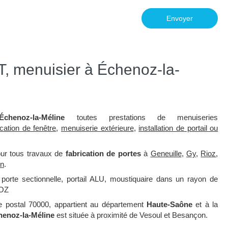
Envoyer
, menuisier à Échenoz-la-
Échenoz-la-Méline
toutes prestations de menuiseries
ication de fenêtre
,
menuiserie extérieure
,
installation de portail ou
our tous travaux de
fabrication de portes
à
Geneuille
,
Gy
,
Rioz
,
n
.
, porte sectionnelle, portail ALU, moustiquaire dans un rayon de
IOZ
e postal 70000, appartient au département
Haute-Saône
et à la
henoz-la-Méline
est située à proximité de Vesoul et Besançon.